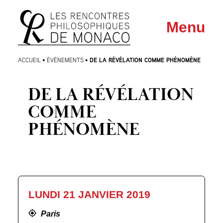
Aller
Aller au
Menu
au
contenu
menu
DE LA RÉVÉLATION COMME PHÉNOMÈNE
ACCUEIL
•
ÉVÈNEMENTS
•
DE LA RÉVÉLATION
COMME
PHÉNOMÈNE
LUNDI 21 JANVIER 2019
Paris