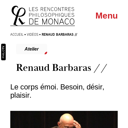
Aller
Aller au
Menu
au
contenu
menu
RENAUD BARBARAS //
ACCUEIL
•
VIDÉOS
•
TV
Atelier
PHILO
Renaud Barbaras //
Le corps émoi. Besoin, désir,
plaisir.