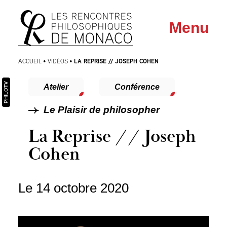
Aller
Aller au
Menu
au
contenu
menu
LA REPRISE // JOSEPH COHEN
ACCUEIL
•
VIDÉOS
•
TV
Atelier
Conférence
PHILO
Le Plaisir de philosopher
La Reprise // Joseph
Cohen
Le 14 octobre 2020