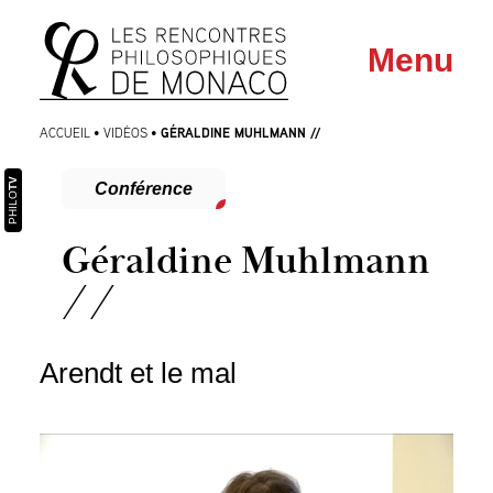
Aller
Aller au
Menu
au
contenu
menu
GÉRALDINE MUHLMANN //
ACCUEIL
•
VIDÉOS
•
TV
Conférence
PHILO
Géraldine Muhlmann
//
Arendt et le mal