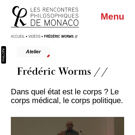
Aller
Aller au
Menu
au
contenu
menu
FRÉDÉRIC WORMS //
ACCUEIL
•
VIDÉOS
•
TV
Atelier
PHILO
Frédéric Worms //
Dans quel état est le corps ? Le
corps médical, le corps politique.