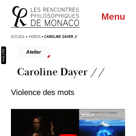
Aller
Aller au
Menu
au
contenu
menu
CAROLINE DAYER //
ACCUEIL
•
VIDÉOS
•
TV
Atelier
PHILO
Caroline Dayer //
Violence des mots