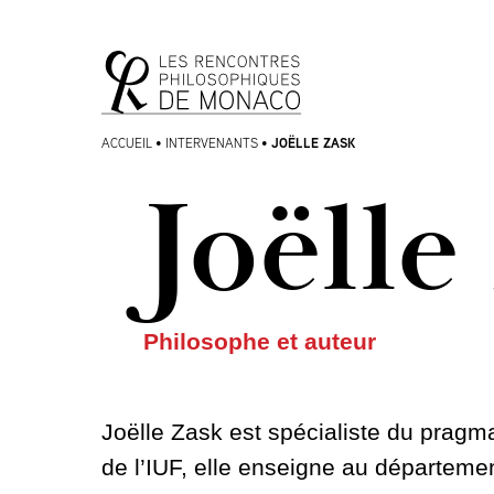
Aller
Aller au
au
contenu
menu
JOËLLE ZASK
ACCUEIL
•
INTERVENANTS
•
Joëlle
Philosophe et auteur
Joëlle Zask est spécialiste du pragm
de l’IUF, elle enseigne au départemen