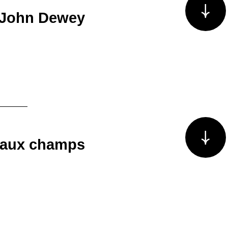
à John Dewey
Voir plus/m
 aux champs