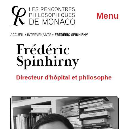
Aller
Aller au
Menu
au
contenu
menu
FRÉDÉRIC SPINHIRNY
ACCUEIL
•
INTERVENANTS
•
Frédéric
Spinhirny
Directeur d'hôpital et philosophe