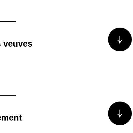
Voir plus/m
s veuves
Voir plus/m
ement