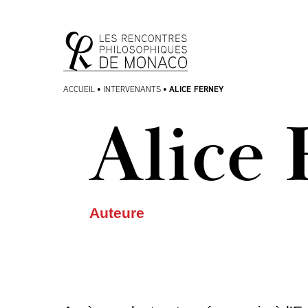
Aller
Aller au
au
contenu
menu
ALICE FERNEY
ACCUEIL
•
INTERVENANTS
•
Alice 
Auteure