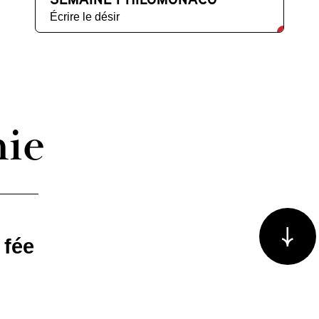
Écrire le désir
hie
Voir plus/m
 fée