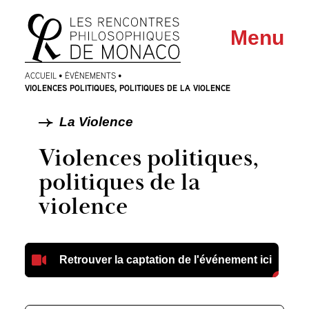
Aller
Aller au
Menu
au
contenu
menu
ACCUEIL
•
ÉVÈNEMENTS
•
VIOLENCES POLITIQUES, POLITIQUES DE LA VIOLENCE
La Violence
Violences politiques,
politiques de la
violence
Retrouver la captation de l'événement ici