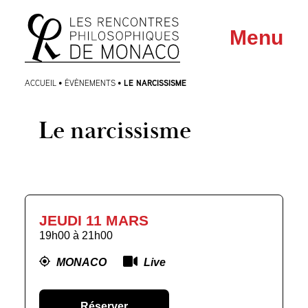
Aller
Aller au
Menu
au
contenu
menu
LE NARCISSISME
ACCUEIL
•
ÉVÈNEMENTS
•
Le narcissisme
JEUDI 11 MARS
19h00
à
21h00
MONACO
Live
Réserver