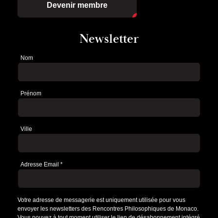
Devenir membre
Newsletter
Nom
Newsletter
Prénom
Ville
Adresse Email
*
Votre adresse de messagerie est uniquement utilisée pour vous
envoyer les newsletters des Rencontres Philosophiques de Monaco.
Vous pouvez à tout moment utiliser le lien de désabonnement intégré