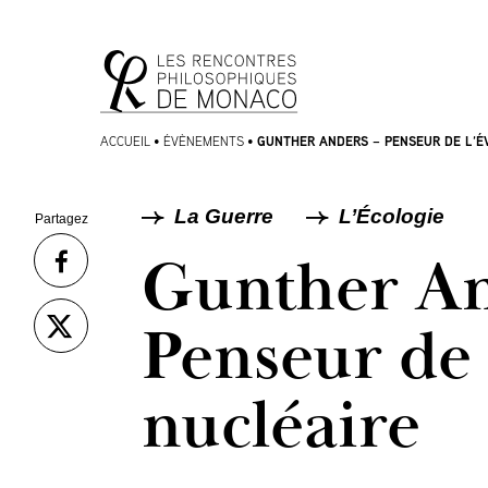
Aller
Aller au
au
contenu
menu
GUNTHER ANDERS – PENSEUR DE L’É
ACCUEIL
•
ÉVÈNEMENTS
•
La Guerre
L’Écologie
Partagez
Gunther An
Penseur de
nucléaire