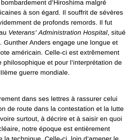
 le bombardement d’Hiroshima malgré
caines à son égard. Il souffrit de sévères
évidemment de profonds remords. Il fut
 au
Veterans’
Administration
Hospital
, situé
as. Gunther Anders engage une longue et
ote américain. Celle-ci est extrêmement
 philosophique et pour l’interprétation de
 IIème guerre mondiale.
rement dans ses lettres à rassurer celui
 de route dans la contestation et la lutte
voire surtout, à décrire et à saisir en quoi
cléaire, notre époque est entièrement
e la technique. Celle-ci, loin d’amener le