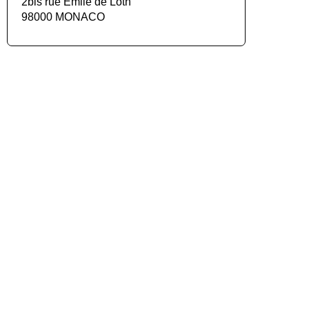
2bis rue Émile de Loth
98000 MONACO