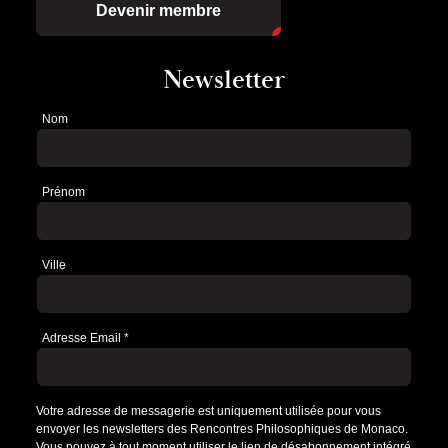
Devenir membre
Newsletter
Nom
Newsletter
Prénom
Ville
Adresse Email
*
Votre adresse de messagerie est uniquement utilisée pour vous
envoyer les newsletters des Rencontres Philosophiques de Monaco.
Vous pouvez à tout moment utiliser le lien de désabonnement intégré