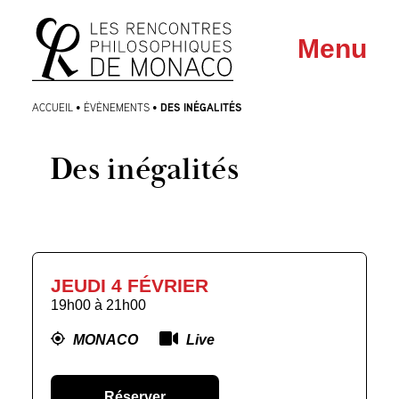
Aller
Aller au
Menu
au
contenu
menu
DES INÉGALITÉS
ACCUEIL
•
ÉVÈNEMENTS
•
Des inégalités
JEUDI 4 FÉVRIER
19h00
à
21h00
MONACO
Live
Réserver