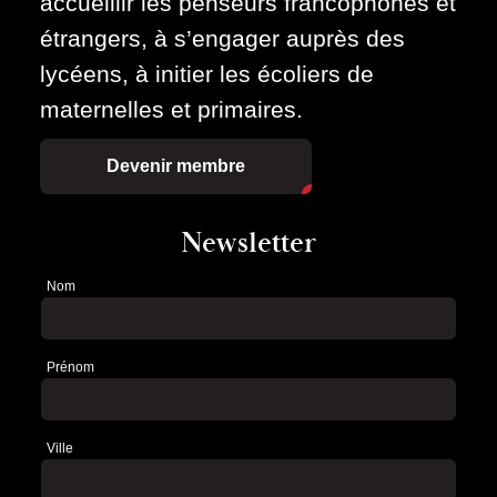
accueillir les penseurs francophones et
étrangers, à s’engager auprès des
lycéens, à initier les écoliers de
maternelles et primaires.
Devenir membre
Newsletter
Nom
Newsletter
Prénom
Ville