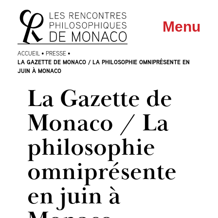
Aller
Aller au
Menu
au
contenu
menu
ACCUEIL
•
PRESSE
•
LA GAZETTE DE MONACO / LA PHILOSOPHIE OMNIPRÉSENTE EN
JUIN À MONACO
La Gazette de
Monaco / La
philosophie
omniprésente
en juin à