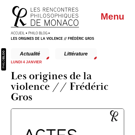
Aller
Aller au
Menu
au
contenu
menu
ACCUEIL
•
PHILO BLOG
•
LES ORIGINES DE LA VIOLENCE // FRÉDÉRIC GROS
BLOG
Actualité
Littérature
PHILO
LUNDI 4 JANVIER
Les origines de la
violence // Frédéric
Gros