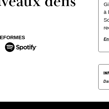
uveaux défis
Gi
à 
Sc
r
TEFORMES
En 
IN
Da