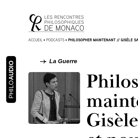
Aller
Aller au
au
contenu
menu
PHILOSOPHER MAINTENANT // GISÈLE SA
ACCUEIL
•
PODCASTS
•
La Guerre
AUDIO
Philo
PHILO
maint
Gisèle