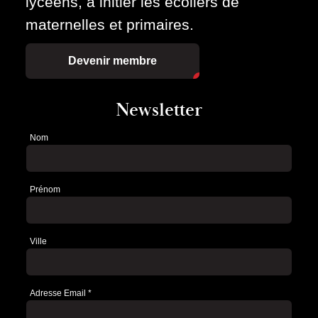
lycéens, à initier les écoliers de
maternelles et primaires.
Devenir membre
Newsletter
Nom
Newsletter
Prénom
Ville
Adresse Email
*