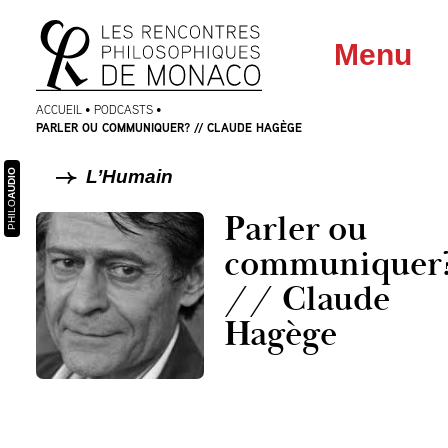
Aller
Aller au
Menu
au
contenu
menu
ACCUEIL
•
PODCASTS
•
PARLER OU COMMUNIQUER? // CLAUDE HAGÈGE
L’Humain
AUDIO
PHILO
Parler ou
communiquer
// Claude
Hagège