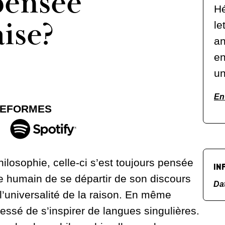
pensée
Hé
ise?
le
an
en
u
En 
TEFORMES
hilosophie, celle-ci s’est toujours pensée
IN
re humain de se départir de son discours
Da
 l’universalité de la raison. En même
essé de s’inspirer de langues singulières.