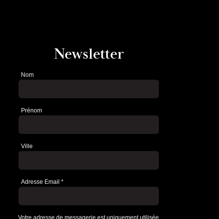
Newsletter
Nom
Newsletter
Prénom
Ville
Adresse Email
*
Votre adresse de messagerie est uniquement utilisée