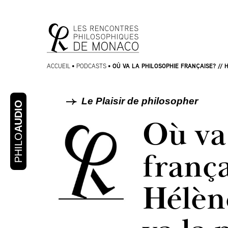
Aller
Aller au
au
contenu
menu
OÙ VA LA PHILOSOPHIE FRANÇAISE? // 
ACCUEIL
•
PODCASTS
•
Le Plaisir de philosopher
AUDIO
Où va
PHILO
franç
Hélèn