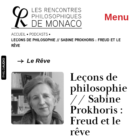
Aller
Aller au
Menu
au
contenu
menu
ACCUEIL
•
PODCASTS
•
LEÇONS DE PHILOSOPHIE // SABINE PROKHORIS : FREUD ET LE
RÊVE
Le Rêve
AUDIO
PHILO
Leçons de
philosophie
// Sabine
Prokhoris :
Freud et le
rêve