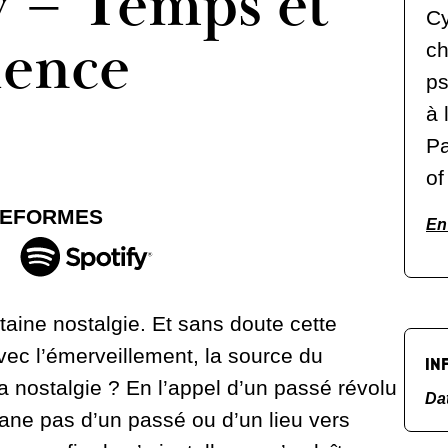
y – Temps et
Cy
ience
ch
ps
à 
Pa
of
TEFORMES
En 
rtaine nostalgie. Et sans doute cette
avec l’émerveillement, la source du
IN
a nostalgie ? En l’appel d’un passé révolu
Da
mane pas d’un passé ou d’un lieu vers