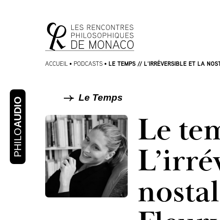
Aller
Aller au
au
contenu
menu
LE TEMPS // L’IRRÉVERSIBLE ET LA NO
ACCUEIL
•
PODCASTS
•
Le Temps
AUDIO
Le te
PHILO
L’irré
nostal