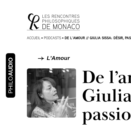
Aller
Aller au
au
contenu
menu
DE L’AMOUR // GIULIA SISSA: DÉSIR, PA
ACCUEIL
•
PODCASTS
•
L’Amour
AUDIO
De l’
PHILO
Giulia
passio