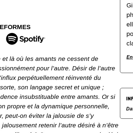
Gi
ph
el
TEFORMES
po
cl
En 
re et là où les amants ne cessent de
assionnément pour l’autre. Désir de l’autre
l’influx perpétuellement réinventé du
sorte, son langage secret et unique ;
cadence insubstituable entre amants. Or si
IN
ion propre et la dynamique personnelle,
Da
 peut-on éviter la jalousie de s’y
alousement retenir l’autre désiré à n’être