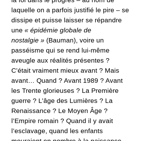
laquelle on a parfois justifié le pire – se
dissipe et puisse laisser se répandre
une
« épidémie
globale
de
nostalgie »
(Bauman), voire un
passéisme qui se rend lui-même
aveugle aux réalités présentes
?
C’était vraiment mieux avant
? Mais
avant… Quand
? Avant 1989
? Avant
les Trente glorieuses
? La Première
guerre
? L’âge des Lumières
? La
Renaissance
? Le Moyen Âge
?
l’Empire romain
? Quand il y avait
l’esclavage, quand les enfants
mouraient en nombre à la naissance,