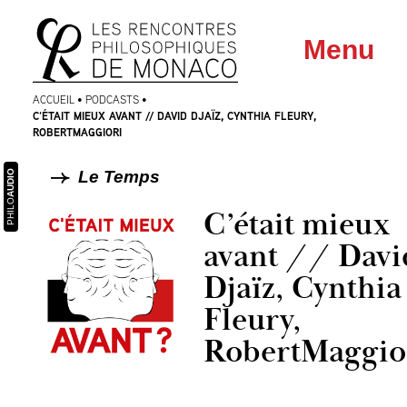
Aller
Aller au
Menu
au
contenu
menu
ACCUEIL
•
PODCASTS
•
C’ÉTAIT MIEUX AVANT // DAVID DJAÏZ, CYNTHIA FLEURY,
ROBERTMAGGIORI
Le Temps
AUDIO
PHILO
C’était mieux
avant // Davi
Djaïz, Cynthia
Fleury,
RobertMaggio