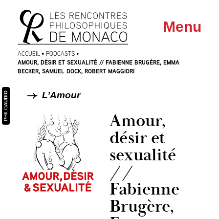
Aller
Aller au
Menu
au
contenu
menu
ACCUEIL
•
PODCASTS
•
AMOUR, DÉSIR ET SEXUALITÉ // FABIENNE BRUGÈRE, EMMA
BECKER, SAMUEL DOCK, ROBERT MAGGIORI
L’Amour
AUDIO
PHILO
Amour,
désir et
sexualité
//
Fabienne
Brugère,