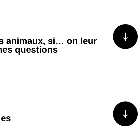
Voir plus/m
es animaux, si… on leur
nnes questions
Voir plus/m
mes