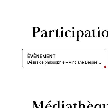
Participati
ÉVÈNEMENT
Désirs de philosophie – Vinciane Despret et Didier Debaise
Médiathèq