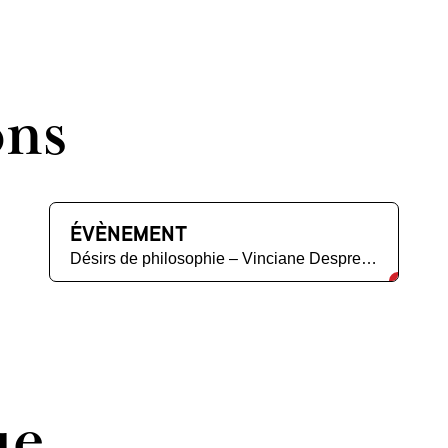
ons
ÉVÈNEMENT
Désirs de philosophie – Vinciane Despret et Didier Debaise (Monaco)
ue