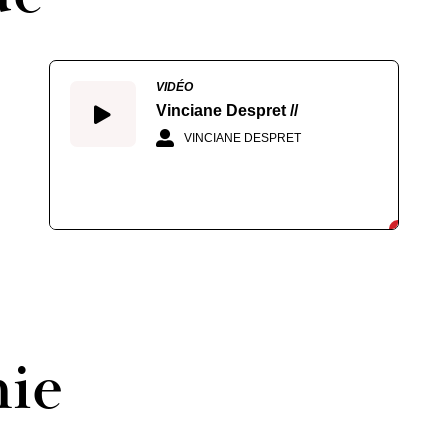
VIDÉO
Vinciane Despret //
VINCIANE DESPRET
hie