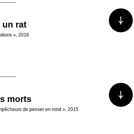
Voir plus/m
un rat
stions », 2016
Voir plus/m
s morts
Empêcheurs de penser en rond », 2015