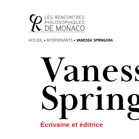
Aller
Aller au
au
contenu
menu
VANESSA SPRINGORA
ACCUEIL
•
INTERVENANTS
•
Vanes
Sprin
Écrivaine et éditrice