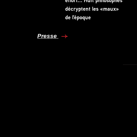
effort... Huit philosophes
décryptent les «maux»
de l'époque
Presse