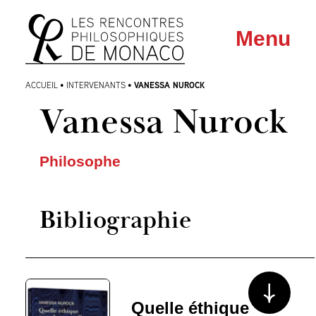
Aller
Aller au
Menu
au
contenu
menu
VANESSA NUROCK
ACCUEIL
•
INTERVENANTS
•
Vanessa Nurock
Philosophe
Bibliographie
Voir plus/mo
Quelle éthique