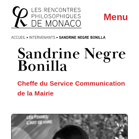
Aller
Aller au
Menu
au
contenu
menu
SANDRINE NEGRE BONILLA
ACCUEIL
•
INTERVENANTS
•
Sandrine Negre
Bonilla
Cheffe du Service Communication
de la Mairie