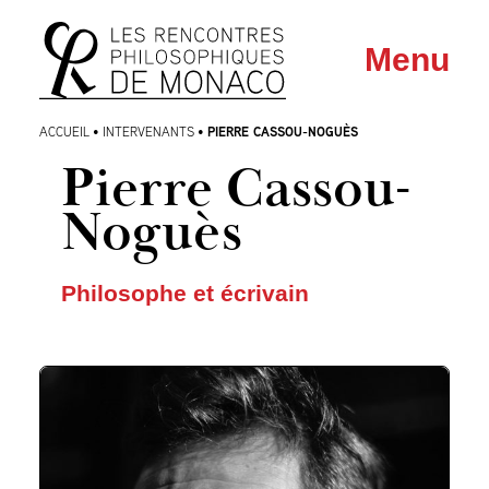
Aller
Aller au
Menu
au
contenu
menu
PIERRE CASSOU-NOGUÈS
ACCUEIL
•
INTERVENANTS
•
Pierre Cassou-
Noguès
Philosophe et écrivain