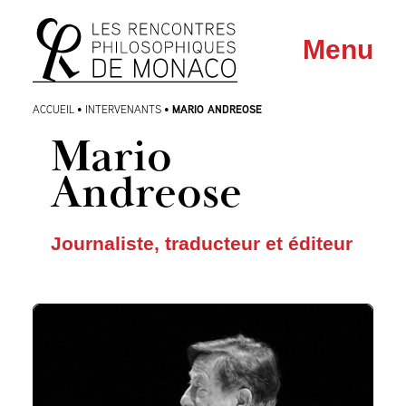
Aller
Aller au
Menu
au
contenu
menu
MARIO ANDREOSE
ACCUEIL
•
INTERVENANTS
•
Mario
Andreose
Journaliste, traducteur et éditeur