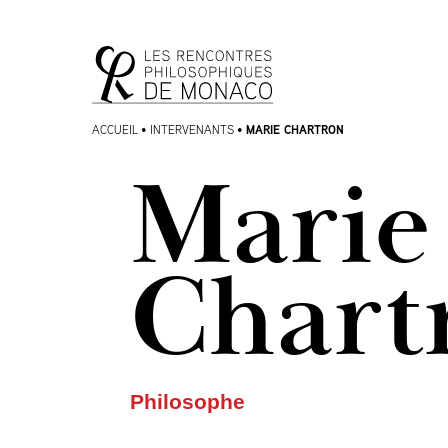
Aller
Aller au
au
contenu
menu
MARIE CHARTRON
ACCUEIL
•
INTERVENANTS
•
Marie
Chart
Philosophe