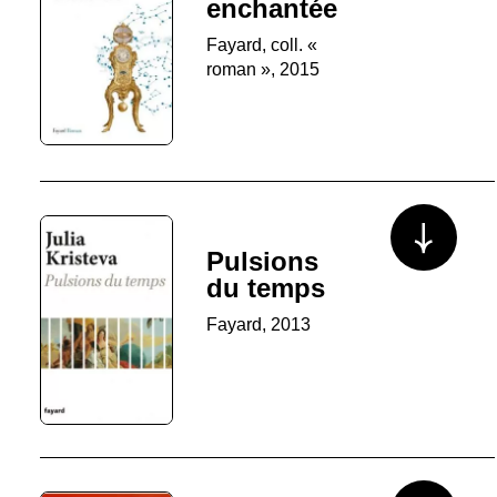
enchantée
Fayard, coll. «
roman », 2015
Voir plus/mo
Pulsions
du temps
Fayard, 2013
Voir plus/mo