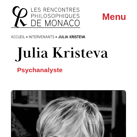
Aller
Aller au
Menu
au
contenu
menu
JULIA KRISTEVA
ACCUEIL
•
INTERVENANTS
•
Julia Kristeva
Psychanalyste