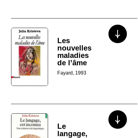
Voir plus/mo
Les
nouvelles
maladies
de l’âme
Fayard, 1993
Voir plus/mo
Le
langage,