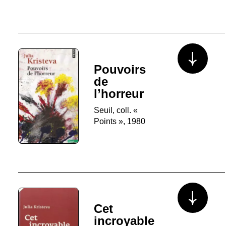
Voir plus/mo
Pouvoirs
de
l’horreur
Seuil, coll. «
Points », 1980
Voir plus/mo
Cet
incroyable