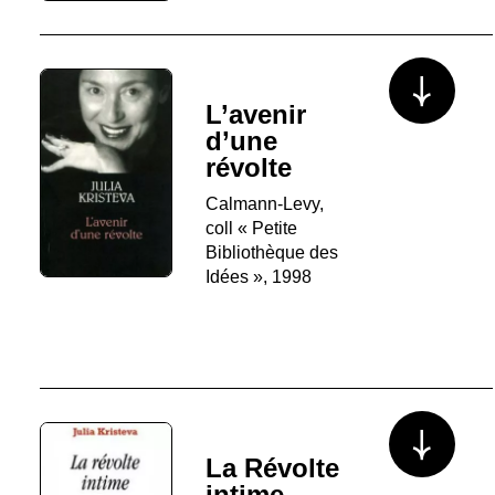
Voir plus/mo
L’avenir
d’une
révolte
Calmann-Levy,
coll « Petite
Bibliothèque des
Idées », 1998
Voir plus/mo
La Révolte
intime