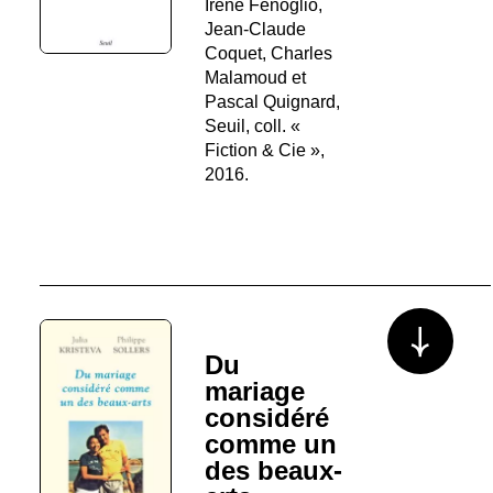
Irène Fenoglio,
Jean-Claude
Coquet, Charles
Malamoud et
Pascal Quignard,
Seuil, coll. «
Fiction & Cie »,
2016.
Voir plus/mo
Du
mariage
considéré
comme un
des beaux-