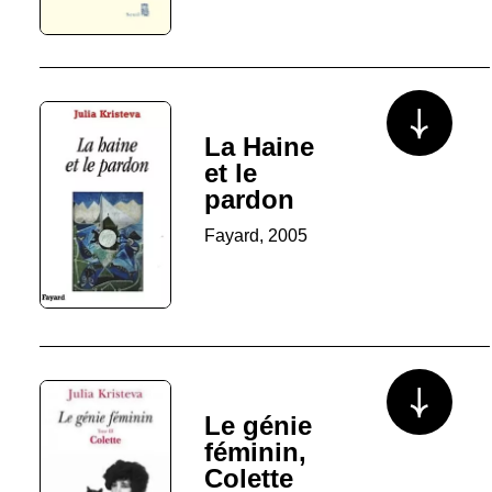
Voir plus/mo
La Haine
et le
pardon
Fayard, 2005
Voir plus/mo
Le génie
féminin,
Colette