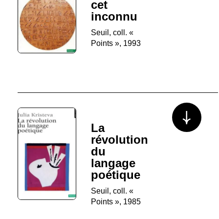
cet
inconnu
Seuil, coll. «
Points », 1993
Voir plus/mo
La
révolution
du
langage
poétique
Seuil, coll. «
Points », 1985