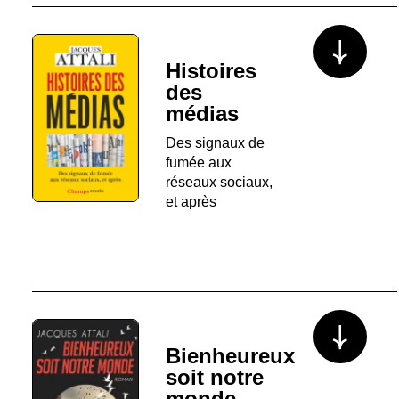
Voir plus/mo
Histoires
des
médias
Des signaux de
fumée aux
réseaux sociaux,
et après
Voir plus/mo
Bienheureux
soit notre
monde