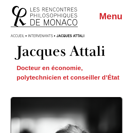
Aller
Aller au
Menu
au
contenu
menu
JACQUES ATTALI
ACCUEIL
•
INTERVENANTS
•
Jacques Attali
Docteur en économie,
polytechnicien et conseiller d’État