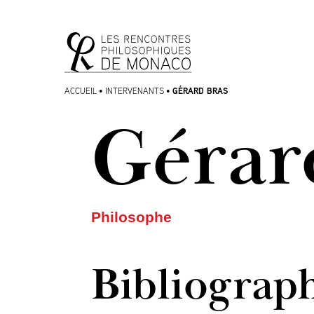
Aller
Aller au
au
contenu
menu
GÉRARD BRAS
ACCUEIL
•
INTERVENANTS
•
Gérar
Philosophe
Bibliograp