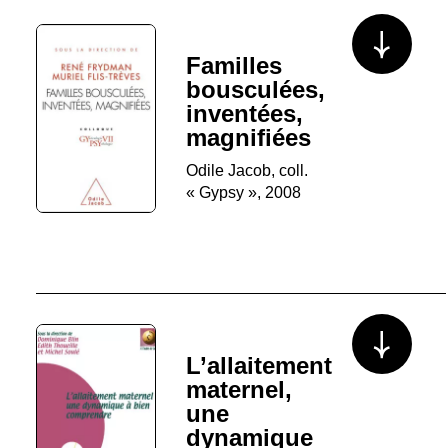
Voir plus/mo
Familles
bousculées,
inventées,
magnifiées
Odile Jacob, coll.
« Gypsy », 2008
Voir plus/mo
L’allaitement
maternel,
une
dynamique