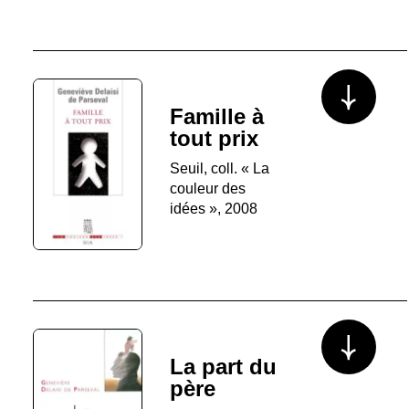
Voir plus/mo
Famille à
tout prix
Seuil, coll. « La
couleur des
idées », 2008
Voir plus/mo
La part du
père