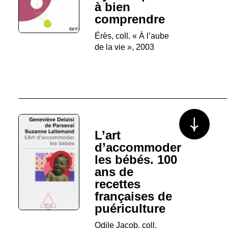
à bien
comprendre
Érès, coll. « À l’aube
de la vie », 2003
Voir plus/mo
L’art
d’accommoder
les bébés. 100
ans de
recettes
françaises de
puériculture
Odile Jacob, coll.