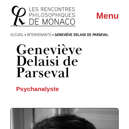
Aller
Aller au
Menu
au
contenu
menu
GENEVIÈVE DELAISI DE PARSEVAL
ACCUEIL
•
INTERVENANTS
•
Geneviève
Delaisi de
Parseval
Psychanalyste