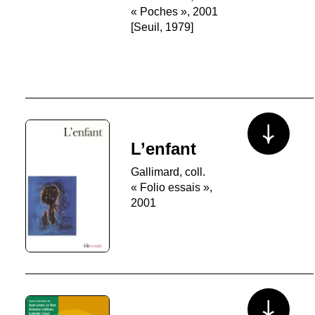
« Poches », 2001
[Seuil, 1979]
Voir plus/mo
L’enfant
Gallimard, coll.
« Folio essais »,
2001
Voir plus/mo