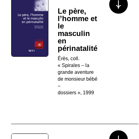
Le père,
l’homme et
le
masculin
en
périnatalité
Érès, coll.
« Spirales – la
grande aventure
de monsieur bébé
–
dossiers », 1999
Voir plus/mo