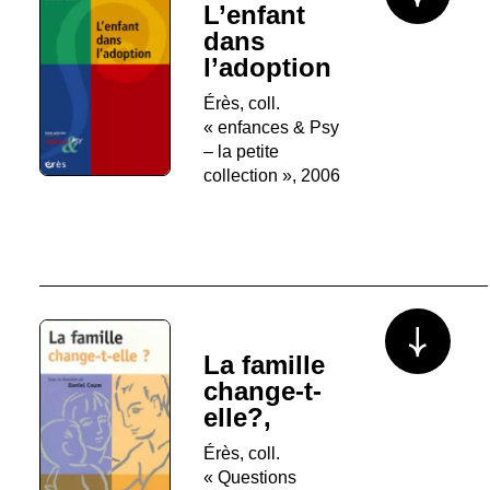
L’enfant
dans
l’adoption
Érès, coll.
« enfances & Psy
– la petite
collection », 2006
Voir plus/mo
La famille
change-t-
elle?,
Érès, coll.
« Questions