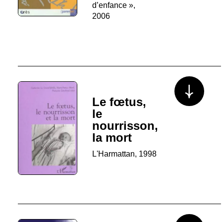
d’enfance »,
2006
Voir plus/mo
Le fœtus,
le
nourrisson,
la mort
L'Harmattan, 1998
Voir plus/mo