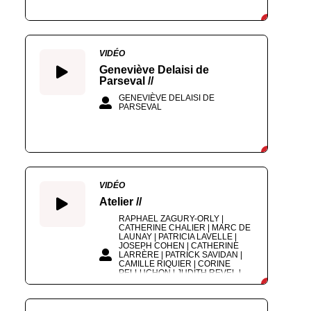
VIDÉO
Geneviève Delaisi de
Parseval //
GENEVIÈVE DELAISI DE
PARSEVAL
VIDÉO
Atelier //
RAPHAEL ZAGURY-ORLY |
CATHERINE CHALIER | MARC DE
LAUNAY | PATRICIA LAVELLE |
JOSEPH COHEN | CATHERINE
LARRÈRE | PATRICK SAVIDAN |
CAMILLE RIQUIER | CORINE
PELLUCHON | JUDITH REVEL |
ÉTIENNE BIMBENET | ROBERT
MAGGIORI | MARC CRÉPON