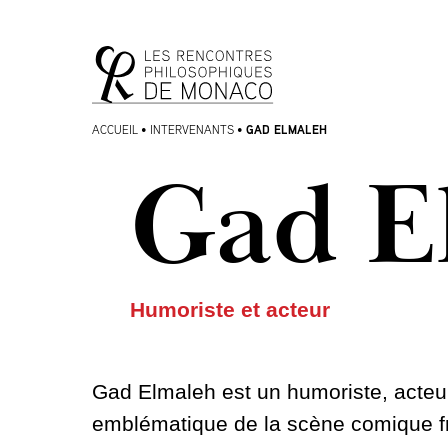
Aller
Aller au
au
contenu
menu
GAD ELMALEH
ACCUEIL
•
INTERVENANTS
•
Gad E
Humoriste et acteur
Gad Elmaleh est un humoriste, acteur,
emblématique de la scène comique fr