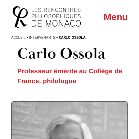
Aller
Aller au
Menu
au
contenu
menu
CARLO OSSOLA
ACCUEIL
•
INTERVENANTS
•
Carlo Ossola
Professeur émérite au Collège de
France, philologue