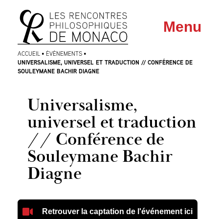
Aller
Aller au
Menu
au
contenu
menu
ACCUEIL
•
ÉVÈNEMENTS
•
UNIVERSALISME, UNIVERSEL ET TRADUCTION // CONFÉRENCE DE
SOULEYMANE BACHIR DIAGNE
Universalisme,
universel et traduction
// Conférence de
Souleymane Bachir
Diagne
Retrouver la captation de l'événement ici