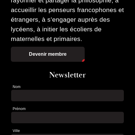
rayonner et partager la philosophie, à
accueillir les penseurs francophones et
étrangers, à s’engager auprès des
lycéens, à initier les écoliers de
maternelles et primaires.
Devenir membre
Newsletter
Nom
Newsletter
Prénom
Ville