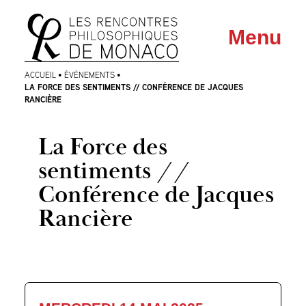
Aller
Aller au
Menu
au
contenu
menu
ACCUEIL
•
ÉVÈNEMENTS
•
LA FORCE DES SENTIMENTS // CONFÉRENCE DE JACQUES
RANCIÈRE
La Force des
sentiments //
Conférence de Jacques
Rancière